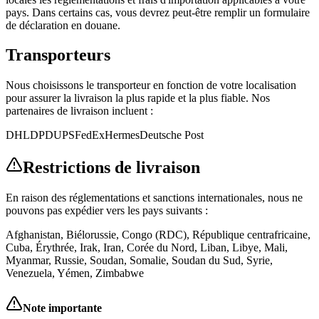
pays. Dans certains cas, vous devrez peut-être remplir un formulaire
de déclaration en douane.
Transporteurs
Nous choisissons le transporteur en fonction de votre localisation
pour assurer la livraison la plus rapide et la plus fiable. Nos
partenaires de livraison incluent :
DHL
DPD
UPS
FedEx
Hermes
Deutsche Post
Restrictions de livraison
En raison des réglementations et sanctions internationales, nous ne
pouvons pas expédier vers les pays suivants :
Afghanistan
,
Biélorussie
,
Congo (RDC)
,
République centrafricaine
,
Cuba
,
Érythrée
,
Irak
,
Iran
,
Corée du Nord
,
Liban
,
Libye
,
Mali
,
Myanmar
,
Russie
,
Soudan
,
Somalie
,
Soudan du Sud
,
Syrie
,
Venezuela
,
Yémen
,
Zimbabwe
Note importante