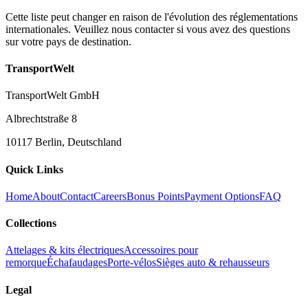
Cette liste peut changer en raison de l'évolution des réglementations
internationales. Veuillez nous contacter si vous avez des questions
sur votre pays de destination.
TransportWelt
TransportWelt GmbH
Albrechtstraße 8
10117 Berlin, Deutschland
Quick Links
Home
About
Contact
Careers
Bonus Points
Payment Options
FAQ
Collections
Attelages & kits électriques
Accessoires pour
remorque
Échafaudages
Porte-vélos
Sièges auto & rehausseurs
Legal