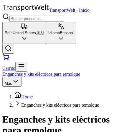
TransportWelt
-
Inicio
País
United States
🇺🇸
Idioma
Espanol
Carrito
Enganches y kits eléctricos para remolque
Más
Home
Enganches y kits eléctricos para remolque
Enganches y kits eléctricos
para remolque