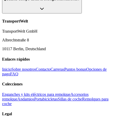
TransportWelt
TransportWelt GmbH
Albrechtstraße 8
10117 Berlin, Deutschland
Enlaces rápidos
Inicio
Sobre nosotros
Contacto
Carreras
Puntos bonus
Opciones de
pago
FAQ
Colecciones
Enganches y kits eléctricos para remolque
Accesorios
remolque
Andamios
Portabicicletas
Sillas de coche
Remolques para
coche
Legal