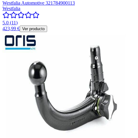
Westfalia Automotive 321784900113
Westfalia
5.0
(
11
)
423,99 €
Ver producto