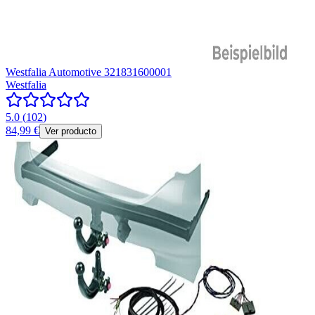
Westfalia Automotive 321831600001
Westfalia
5.0
(
102
)
84,99 €
Ver producto