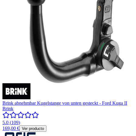
Brink abnehmbar Kugelstange von unten gesteckt - Ford Kuga II
Brink
5.0
(
109
)
169,00 €
Ver producto