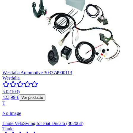
Westfalia Automotive 303374900113
Westfalia
5.0
(
103
)
423,99 €
Ver producto
T
No Image
Thule VeloSwing for Fiat Ducato (302064)
Thule