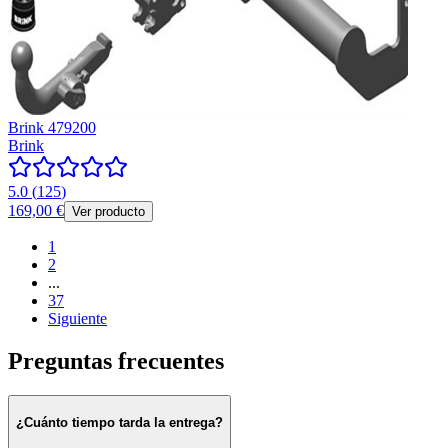
Brink 479200
Brink
5.0
(
125
)
169,00 €
Ver producto
1
2
...
37
Siguiente
Preguntas frecuentes
¿Cuánto tiempo tarda la entrega?