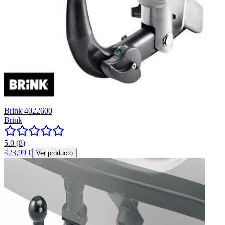
Brink 4022600
Brink
5.0
(
8
)
423,99 €
Ver producto