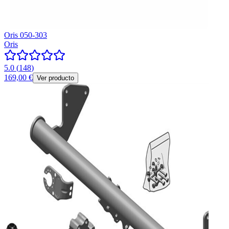
Oris 050-303
Oris
5.0
(
148
)
169,00 €
Ver producto