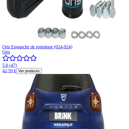
Oris Enganche de remolque (024-924)
Oris
5.0
(
47
)
42,59 €
Ver producto