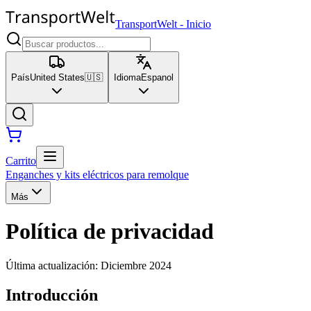
TransportWelt
-
Inicio
País
United States
🇺🇸
Idioma
Espanol
Carrito
Enganches y kits eléctricos para remolque
Más
Política de privacidad
Última actualización
:
Diciembre 2024
Introducción