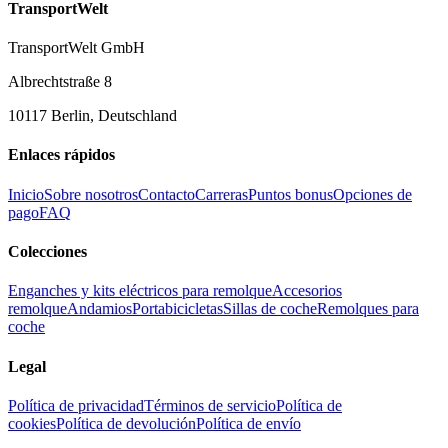
TransportWelt
TransportWelt GmbH
Albrechtstraße 8
10117 Berlin, Deutschland
Enlaces rápidos
Inicio
Sobre nosotros
Contacto
Carreras
Puntos bonus
Opciones de
pago
FAQ
Colecciones
Enganches y kits eléctricos para remolque
Accesorios
remolque
Andamios
Portabicicletas
Sillas de coche
Remolques para
coche
Legal
Política de privacidad
Términos de servicio
Política de
cookies
Política de devolución
Política de envío