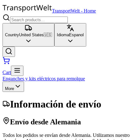
TransportWelt
-
Home
Country
United States
🇺🇸
Idioma
Espanol
Cart
Enganches y kits eléctricos para remolque
More
Información de envío
Envío desde Alemania
Todos los pedidos se envían desde Alemania. Utilizamos nuestro