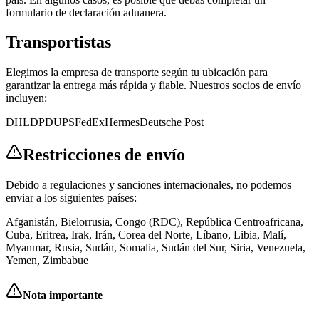
formulario de declaración aduanera.
Transportistas
Elegimos la empresa de transporte según tu ubicación para
garantizar la entrega más rápida y fiable. Nuestros socios de envío
incluyen:
DHL
DPD
UPS
FedEx
Hermes
Deutsche Post
Restricciones de envío
Debido a regulaciones y sanciones internacionales, no podemos
enviar a los siguientes países:
Afganistán
,
Bielorrusia
,
Congo (RDC)
,
República Centroafricana
,
Cuba
,
Eritrea
,
Irak
,
Irán
,
Corea del Norte
,
Líbano
,
Libia
,
Malí
,
Myanmar
,
Rusia
,
Sudán
,
Somalia
,
Sudán del Sur
,
Siria
,
Venezuela
,
Yemen
,
Zimbabue
Nota importante