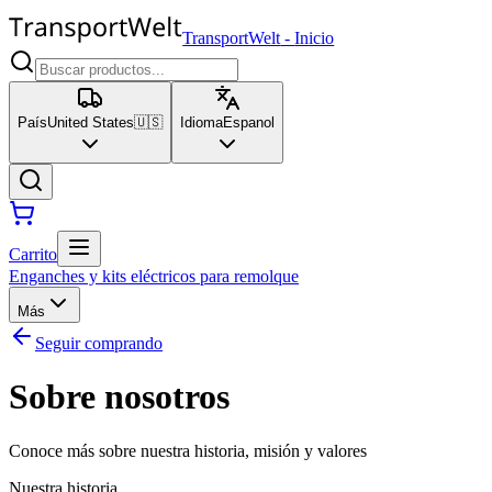
TransportWelt
-
Inicio
País
United States
🇺🇸
Idioma
Espanol
Carrito
Enganches y kits eléctricos para remolque
Más
Seguir comprando
Sobre nosotros
Conoce más sobre nuestra historia, misión y valores
Nuestra historia