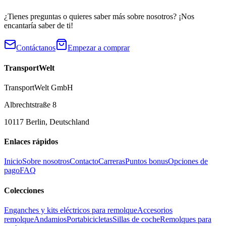
¿Tienes preguntas o quieres saber más sobre nosotros? ¡Nos
encantaría saber de ti!
Contáctanos
Empezar a comprar
TransportWelt
TransportWelt GmbH
Albrechtstraße 8
10117 Berlin, Deutschland
Enlaces rápidos
Inicio
Sobre nosotros
Contacto
Carreras
Puntos bonus
Opciones de
pago
FAQ
Colecciones
Enganches y kits eléctricos para remolque
Accesorios
remolque
Andamios
Portabicicletas
Sillas de coche
Remolques para